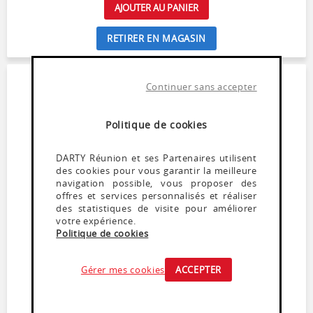
AJOUTER AU PANIER
RETIRER EN MAGASIN
Continuer sans accepter
Politique de cookies
DARTY Réunion et ses Partenaires utilisent
des cookies pour vous garantir la meilleure
navigation possible, vous proposer des
offres et services personnalisés et réaliser
des statistiques de visite pour améliorer
votre expérience.
Cafetière
Politique de cookies
SURFLINE CM125WS
En stock
Gérer mes cookies
ACCEPTER
Cafetière 10-12 tasses - Capacité 1,25 L
Arrêt automatique
Porte filtre pivotant et amovible avec stop-gouttes