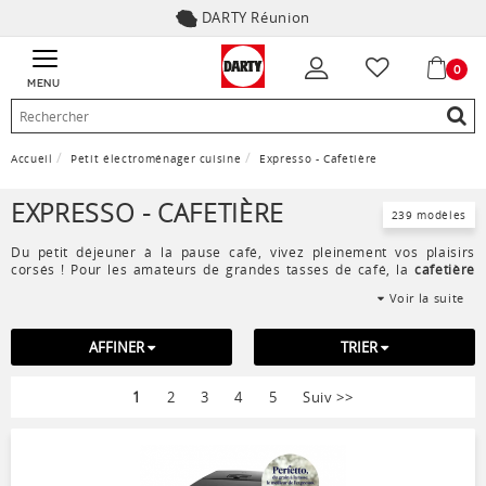
DARTY Réunion
0
MENU
Accueil
Petit électroménager cuisine
Expresso - Cafetière
EXPRESSO - CAFETIÈRE
239 modèles
Du petit déjeuner à la pause café, vivez pleinement vos plaisirs
corsés ! Pour les amateurs de grandes tasses de café, la
cafetière
est celle qui vous faut avec sa grande capacité. Pour les amateurs de
Voir la suite
café corsé
, la
machine à expresso
vous prépare les meilleurs
expressos (capsule, dosette, café grain). La
cafetière italienne
et la
cafetière à piston
sont idéales pour préparer des cafés de tradition à
AFFINER
TRIER
la maison.
1
2
3
4
5
Suiv
>>