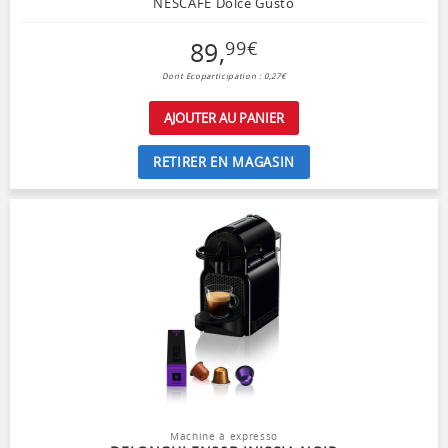
NESCAFÉ Dolce Gusto
89
,
99
€
Dont Ecoparticipation : 0,27€
AJOUTER AU PANIER
RETIRER EN MAGASIN
Machine à expresso