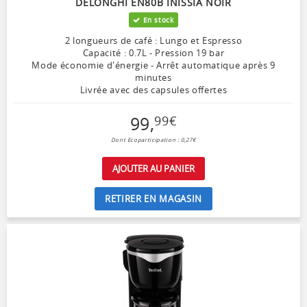
DELONGHI EN80B INISSIA NOIR
En stock
2 longueurs de café : Lungo et Espresso
Capacité : 0.7L - Pression 19 bar
Mode économie d'énergie - Arrêt automatique après 9
minutes
Livrée avec des capsules offertes
99
,
99
€
Dont Ecoparticipation : 0,27€
AJOUTER AU PANIER
RETIRER EN MAGASIN