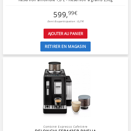
599
,
99
€
Dont Ecoparticipation : 0,27€
AJOUTER AU PANIER
RETIRER EN MAGASIN
Combiné Expresso Cafetière