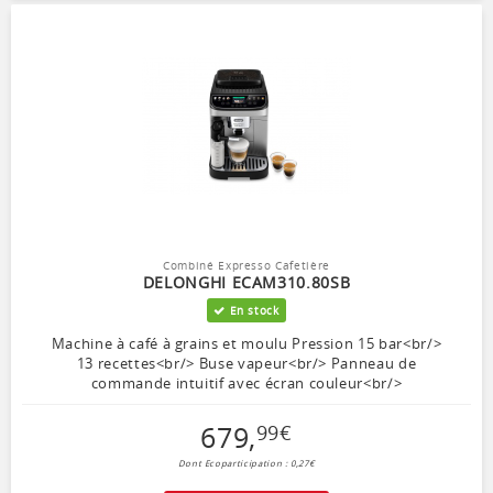
Combiné Expresso Cafetière
DELONGHI ECAM310.80SB
En stock
Machine à café à grains et moulu Pression 15 bar<br/>
13 recettes<br/> Buse vapeur<br/> Panneau de
commande intuitif avec écran couleur<br/>
679
,
99
€
Dont Ecoparticipation : 0,27€