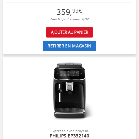
359
,
99
€
Dont Ecoparticipation : 0,27€
AJOUTER AU PANIER
RETIRER EN MAGASIN
Expresso avec broyeur
PHILIPS EP332140