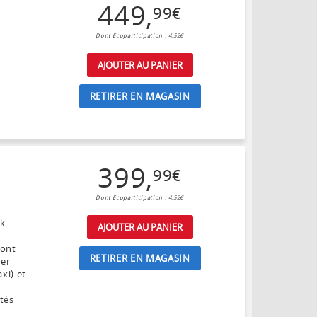
449
,
99
€
Dont Ecoparticipation : 4,52€
AJOUTER AU PANIER
RETIRER EN MAGASIN
399
,
99
€
Dont Ecoparticipation : 4,52€
k -
AJOUTER AU PANIER
dont
RETIRER EN MAGASIN
yer
xi) et
tés