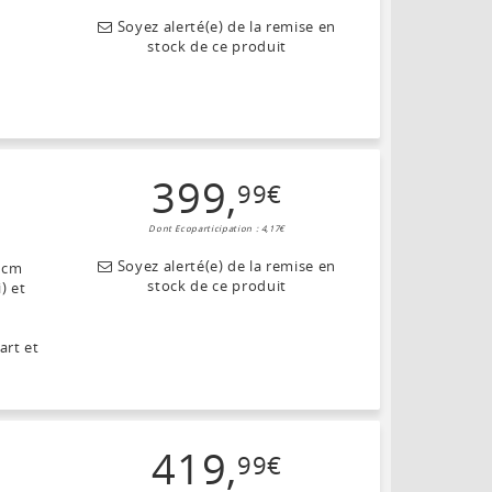
Soyez alerté(e) de la remise en
stock de ce produit
399
,
99
€
Dont Ecoparticipation : 4,17€
Soyez alerté(e) de la remise en
8 cm
stock de ce produit
) et
art et
419
,
99
€