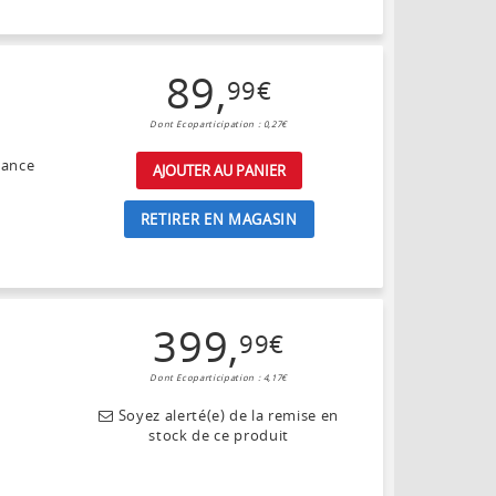
89
,
99
€
Dont Ecoparticipation : 0,27€
sance
AJOUTER AU PANIER
RETIRER EN MAGASIN
399
,
99
€
Dont Ecoparticipation : 4,17€
Soyez alerté(e) de la remise en
stock de ce produit
s