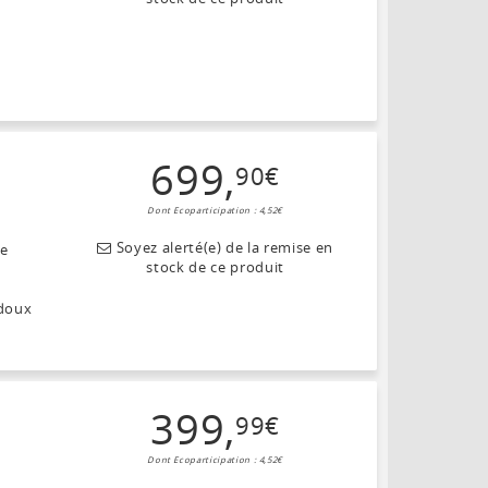
n
699
,
90
€
Dont Ecoparticipation : 4,52€
Soyez alerté(e) de la remise en
le
stock de ce produit
 doux
399
,
99
€
Dont Ecoparticipation : 4,52€