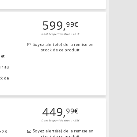
599
,
99
€
Dont Ecoparticipation : 4,17€
Soyez alerté(e) de la remise en
stock de ce produit
 et
ir au
ck de
449
,
99
€
Dont Ecoparticipation : 4,52€
Soyez alerté(e) de la remise en
e 28
stock de ce produit