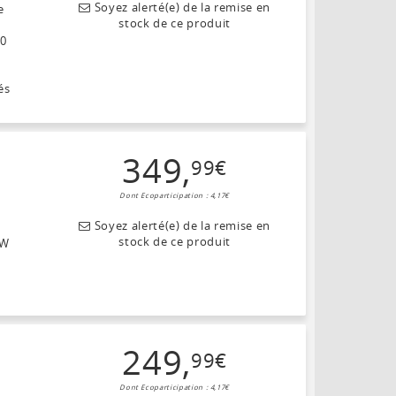
Soyez alerté(e) de la remise en
e
stock de ce produit
00
és
349
,
99
€
Dont Ecoparticipation : 4,17€
Soyez alerté(e) de la remise en
stock de ce produit
 W
249
,
99
€
Dont Ecoparticipation : 4,17€