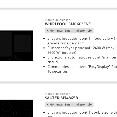
Plaque de cuisson
WHIRLPOOL SMC603FNE
Momentanément indisponible
3 foyers induction dont 1 modulable + 1
grande zone de 28 cm
Puissance foyer principal : 2400 W (maxi)
3600 W (booster)
6 fonctions automatiques dont "mainten
chaud"
Commandes sensitives "EasyDisplay" Pa
10 sécurités
Plaque de cuisson
SAUTER SPI4365B
Momentanément indisponible
3 foyers induction dont 1 double zone d