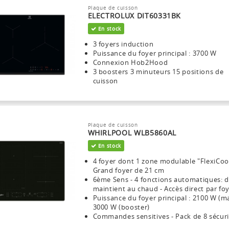
Plaque de cuisson
ELECTROLUX DIT60331BK
En stock
3 foyers induction
Puissance du foyer principal : 3700 W
Connexion Hob2Hood
3 boosters 3 minuteurs 15 positions de
cuisson
Plaque de cuisson
WHIRLPOOL WLB5860AL
En stock
4 foyer dont 1 zone modulable "FlexiCoo
Grand foyer de 21 cm
6ème Sens - 4 fonctions automatiques: 
maintient au chaud - Accès direct par fo
Puissance du foyer principal : 2100 W (ma
3000 W (booster)
Commandes sensitives - Pack de 8 sécuri