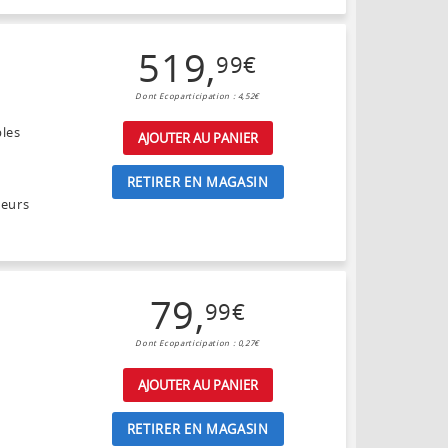
519
,
99
€
Dont Ecoparticipation : 4,52€
bles
AJOUTER AU PANIER
RETIRER EN MAGASIN
teurs
79
,
99
€
Dont Ecoparticipation : 0,27€
AJOUTER AU PANIER
RETIRER EN MAGASIN