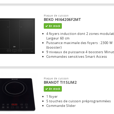
Plaque de cuisson
BEKO HII64206F2MT
En stock
4 foyers induction dont 2 zones modula
Largeur 60 cm
Puissance maximale des foyers : 2300 W
(booster)
9 niveaux de puissance 4 boosters Minu
Commandes sensitives Smart Access
Plaque de cuisson
BRANDT TI1SLIM2
En stock
1 foyer
5 touches de cuisson préprogrammées
Commande Slider