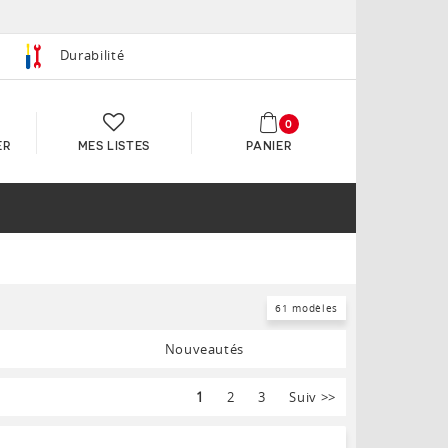
Durabilité
0
ER
MES LISTES
PANIER
61 modèles
Nouveautés
1
2
3
Suiv
>>