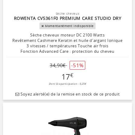
Sèche cheveux
ROWENTA CV5361F0 PREMIUM CARE STUDIO DRY
Momentanément indisponible
Sèche cheveux moteur DC 2100 Watts
Revêtement Cashmere Keratin et huile d'argant Ionique
3 vitesses / températures Touche air frois
Fonction Advanced Care : protection du cheveu
-51%
34
,
90
€
17
€
Dont Ecoparticipation : 0,25€
Soyez alerté(e) de la remise en stock de ce produit