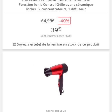
2 vitesses 3 températures Touche air froid
Fonction Ionic Control Grille avant céramique
Inclus : 2 concentrateurs, 1 diffuseur
-40%
64
,
99
€
39
€
Dont Ecoparticipation : 0,25€
Soyez alerté(e) de la remise en stock de ce produit
Sèche cheveux