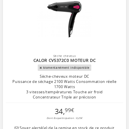
Sèche cheveux
CALOR CV5372C0 MOTEUR DC
Momentanément indisponible
Sèche-cheveux moteur DC
Puissance de séchage 2100 Watts Consommation réelle
1700 Watts
3 vitesses/températures Touche air froid
Concentrateur Triple air précision
34
,
99
€
Dont Ecoparticipation : 0,25€
Soyez alerté(e) de la remise en stock de ce produit