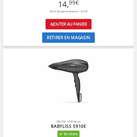
14
,
99
€
Dont Ecoparticipation : 0,27€
AJOUTER AU PANIER
RETIRER EN MAGASIN
Sèche cheveux
BABYLISS 5910E
En stock