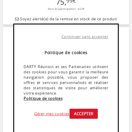
75
,
99
€
Dont Ecoparticipation : 0,27€
Soyez alerté(e) de la remise en stock de ce produit
Continuer sans accepter
Politique de cookies
DARTY Réunion et ses Partenaires utilisent
des cookies pour vous garantir la meilleure
navigation possible, vous proposer des
offres et services personnalisés et réaliser
des statistiques de visite pour améliorer
votre expérience.
Sèche cheveux
Politique de cookies
BABYLISS D773DE
Momentanément indisponible
Gérer mes cookies
ACCEPTER
Sèche-cheveux Puissance: 2100W
Moteur super HTDC 3 températures / 2 vitesses
Technologie hydro dusion