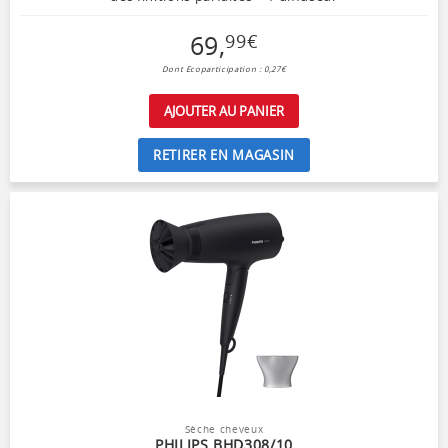
69
,
99
€
Dont Ecoparticipation : 0,27€
AJOUTER AU PANIER
RETIRER EN MAGASIN
Sèche cheveux
PHILIPS BHD308/10