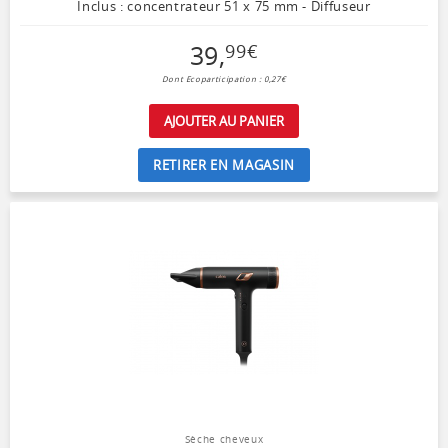
Inclus : concentrateur 51 x 75 mm - Diffuseur
39
,
99
€
Dont Ecoparticipation : 0,27€
AJOUTER AU PANIER
RETIRER EN MAGASIN
Sèche cheveux