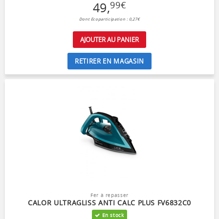
49
,
99
€
Dont Ecoparticipation : 0,27€
AJOUTER AU PANIER
RETIRER EN MAGASIN
Fer à repasser
CALOR ULTRAGLISS ANTI CALC PLUS FV6832C0
En stock