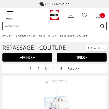
DARTY Réunion
0
MENU
Accueil
Entretien et Soin de la maison
Repassage - Couture
REPASSAGE - COUTURE
218 modèles
AFFINER
TRIER
1
2
3
4
5
Suiv
>>