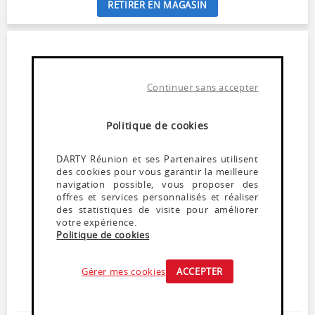
RETIRER EN MAGASIN
Continuer sans accepter
Politique de cookies
DARTY Réunion et ses Partenaires utilisent
des cookies pour vous garantir la meilleure
navigation possible, vous proposer des
offres et services personnalisés et réaliser
Fer à repasser
PHILIPS DST303070
des statistiques de visite pour améliorer
votre expérience.
En stock
Politique de cookies
Débit vapeur : 40 g/min - Fonction pressing jusqu'à 180
g
Gérer mes cookies
ACCEPTER
Semelle en céramique - Pointe triple précision
Puissance : 2400W
Système anticalcaire - Défroissage vertical