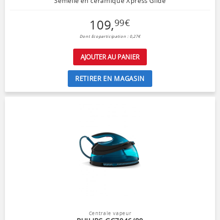
Semelle en céramique Xpress Glide
109
,
99
€
Dont Ecoparticipation : 0,27€
AJOUTER AU PANIER
RETIRER EN MAGASIN
Centrale vapeur