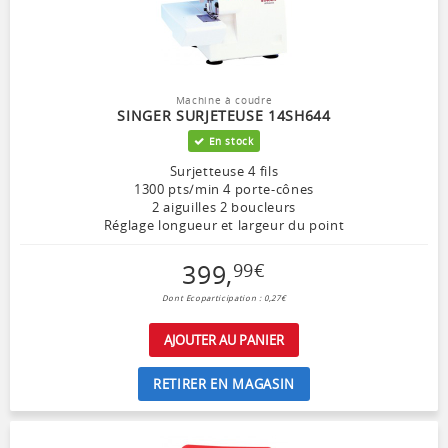
Machine à coudre
SINGER SURJETEUSE 14SH644
En stock
Surjetteuse 4 fils
1300 pts/min 4 porte-cônes
2 aiguilles 2 boucleurs
Réglage longueur et largeur du point
399
,
99
€
Dont Ecoparticipation : 0,27€
AJOUTER AU PANIER
RETIRER EN MAGASIN