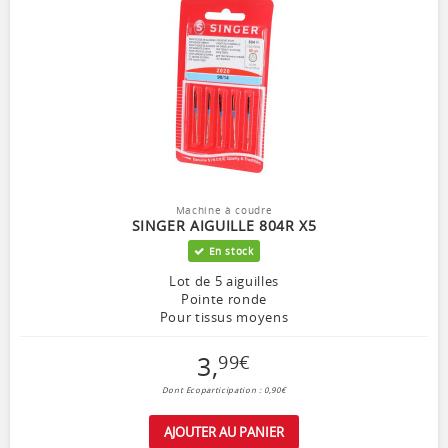
Machine à coudre
SINGER AIGUILLE 804R X5
En stock
Lot de 5 aiguilles
Pointe ronde
Pour tissus moyens
3
,
99
€
Dont Ecoparticipation : 0,90€
AJOUTER AU PANIER