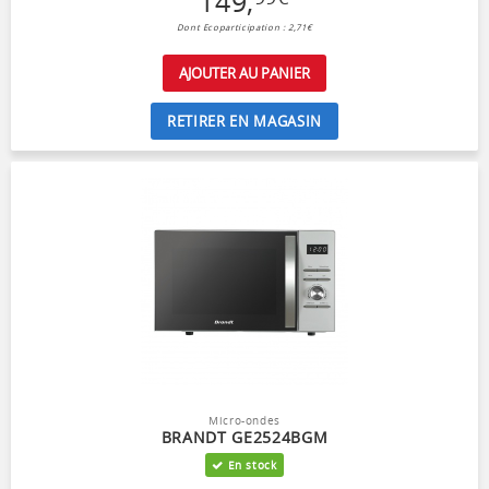
149
,
Dont Ecoparticipation : 2,71€
AJOUTER AU PANIER
RETIRER EN MAGASIN
Micro-ondes
BRANDT GE2524BGM
En stock