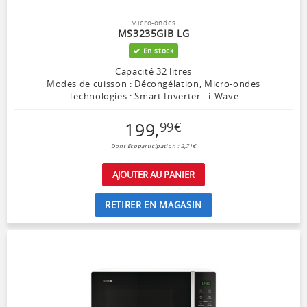
Micro-ondes
MS3235GIB LG
En stock
Capacité 32 litres
Modes de cuisson : Décongélation, Micro-ondes
Technologies : Smart Inverter - i-Wave
199
,
99
€
Dont Ecoparticipation : 2,71€
AJOUTER AU PANIER
RETIRER EN MAGASIN