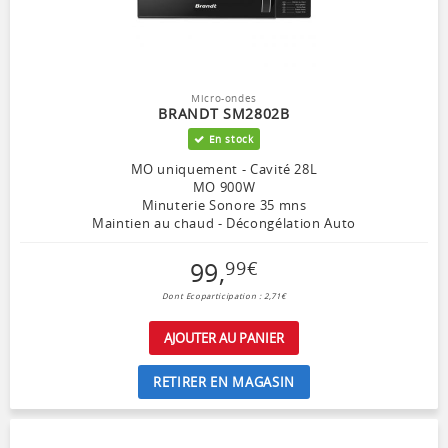
Micro-ondes
BRANDT SM2802B
En stock
MO uniquement - Cavité 28L
MO 900W
Minuterie Sonore 35 mns
Maintien au chaud - Décongélation Auto
99
,
99
€
Dont Ecoparticipation : 2,71€
AJOUTER AU PANIER
RETIRER EN MAGASIN