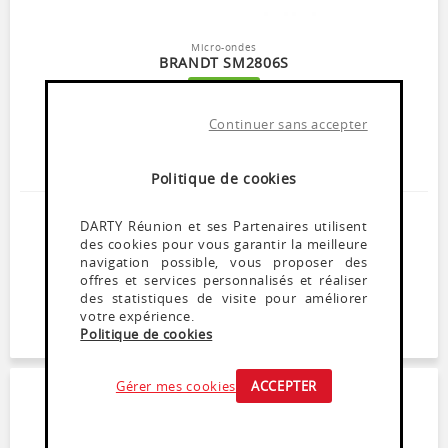
Micro-ondes
BRANDT SM2806S
En stock
Cavité 28L
Continuer sans accepter
Minuterie Sonore 35 min
Cavité Enamelite
5 puissances dont Déccongélation
Politique de cookies
119
,
99
€
DARTY Réunion et ses Partenaires utilisent
des cookies pour vous garantir la meilleure
Dont Ecoparticipation : 2,71€
navigation possible, vous proposer des
offres et services personnalisés et réaliser
AJOUTER AU PANIER
des statistiques de visite pour améliorer
votre expérience.
RETIRER EN MAGASIN
Politique de cookies
Gérer mes cookies
ACCEPTER