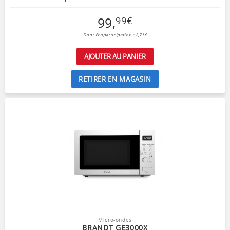
99
,
99
€
Dont Ecoparticipation : 2,71€
AJOUTER AU PANIER
RETIRER EN MAGASIN
Micro-ondes
BRANDT GE3000X