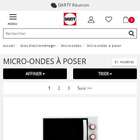
DARTY Réunion
0
MENU
Accueil
Gros électroménager
Micro-ondes
Micro-ondes à poser
MICRO-ONDES À POSER
81 modèles
AFFINER
TRIER
1
2
3
Suiv
>>