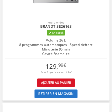
Micro-ondes
BRANDT SE2616S
En stock
Volume 26 L
8 programmes automatiques - Speed defrost
Minuterie 95 min
Cavité Enamelite
129
,
99
€
Dont Ecoparticipation : 2,71€
AJOUTER AU PANIER
RETIRER EN MAGASIN