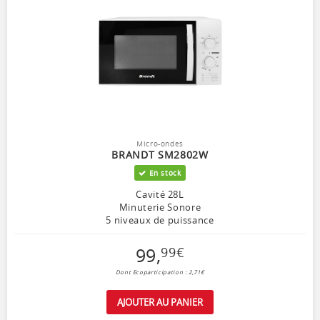
Micro-ondes
BRANDT SM2802W
En stock
Cavité 28L
Minuterie Sonore
5 niveaux de puissance
99
,
99
€
Dont Ecoparticipation : 2,71€
AJOUTER AU PANIER