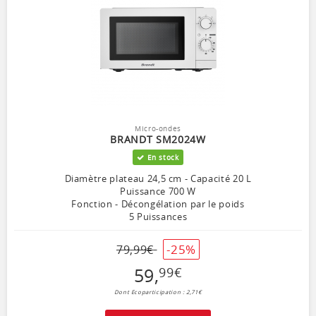
Micro-ondes
BRANDT SM2024W
En stock
Diamètre plateau 24,5 cm - Capacité 20 L
Puissance 700 W
Fonction - Décongélation par le poids
5 Puissances
-25%
79
,
99
€
59
,
99
€
Dont Ecoparticipation : 2,71€