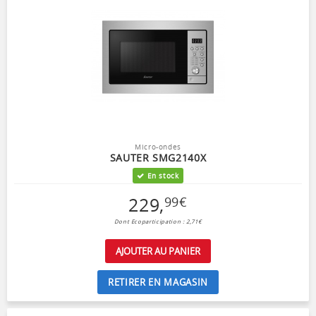
Micro-ondes
SAUTER SMG2140X
En stock
229
,
99
€
Dont Ecoparticipation : 2,71€
AJOUTER AU PANIER
RETIRER EN MAGASIN