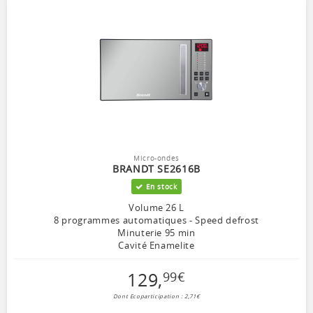
Micro-ondes
BRANDT SE2616B
En stock
Volume 26 L
8 programmes automatiques - Speed defrost
Minuterie 95 min
Cavité Enamelite
129
,
99
€
Dont Ecoparticipation : 2,71€