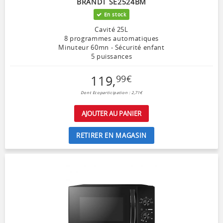
BRANDT SE2524BM
En stock
Cavité 25L
8 programmes automatiques
Minuteur 60mn - Sécurité enfant
5 puissances
119
,
99
€
Dont Ecoparticipation : 2,71€
AJOUTER AU PANIER
RETIRER EN MAGASIN