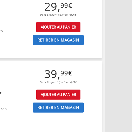
29
,
99
€
Dont Ecoparticipation : 0,27€
AJOUTER AU PANIER
es,
RETIRER EN MAGASIN
39
,
99
€
Dont Ecoparticipation : 0,27€
t
AJOUTER AU PANIER
RETIRER EN MAGASIN
ures