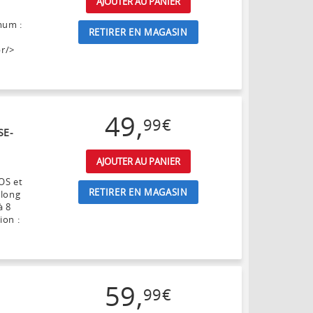
AJOUTER AU PANIER
mum :
RETIRER EN MAGASIN
br/>
>
49
,
99
€
SE-
AJOUTER AU PANIER
OS et
RETIRER EN MAGASIN
 long
à 8
ion :
59
,
99
€