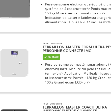
Pèse-personne électronique équipé d'un
système de 4 capteurs<br/> Poids maxi
150 kg Mise à zéro automatique<br/>
Indication de batterie faible/surcharge<
Alimentation : 1 pile CR2032 incluse<br/
Pèse personne
TERRAILLON MASTER FORM ULTRA PE
PERSONNE CONNECTE IMC
En stock
Pèse personne connecté : smartphone (i
Android)<br/> Mesure du poids et IMC à
terme<br/> Application MyHealth jusqu'
utilisateurs<br/> Portée : 180 kg Graduat
100 g Grand écran LCD<br/>
Pèse personne
TERRAILLON MASTER COACH ULTRA
IMPEDANCEMETRE CONNECTE