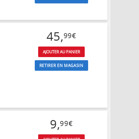
45
,
99
€
AJOUTER AU PANIER
RETIRER EN MAGASIN
9
,
99
€