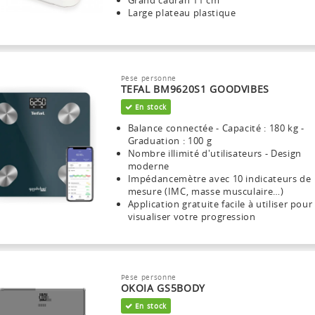
Grand cadran 11 cm
Large plateau plastique
Pèse personne
TEFAL BM9620S1 GOODVIBES
En stock
Balance connectée - Capacité : 180 kg -
Graduation : 100 g
Nombre illimité d'utilisateurs - Design
moderne
Impédancemètre avec 10 indicateurs de
mesure (IMC, masse musculaire…)
Application gratuite facile à utiliser pour
visualiser votre progression
Pèse personne
OKOIA GS5BODY
En stock