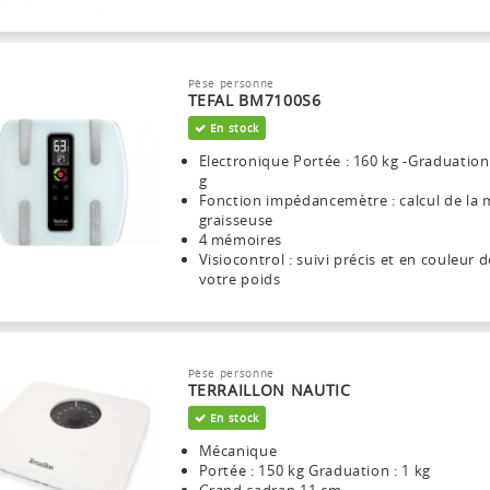
Pèse personne
TEFAL BM7100S6
En stock
Electronique Portée : 160 kg -Graduation
g
Fonction impédancemètre : calcul de la 
graisseuse
4 mémoires
Visiocontrol : suivi précis et en couleur d
votre poids
Pèse personne
TERRAILLON NAUTIC
En stock
Mécanique
Portée : 150 kg Graduation : 1 kg