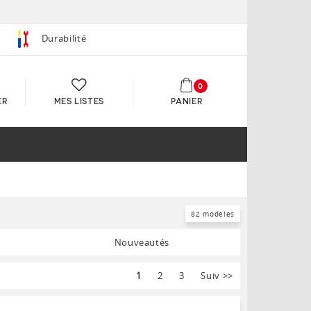
Durabilité
0
ER
MES LISTES
PANIER
82 modèles
Nouveautés
1
2
3
Suiv
>>