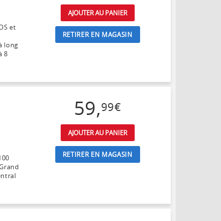
AJOUTER AU PANIER
OS et
RETIRER EN MAGASIN
à long
à 8
59
,
99
€
AJOUTER AU PANIER
e
RETIRER EN MAGASIN
100
 Grand
ntral