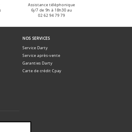
r
Assistance téléphonique
s
6j/7 de 9h à 18h30 au
02 62 94 79 79
NOS SERVICES
Service Darty
Service après-vente
Garanties Darty
Carte de crédit Cpay
es.