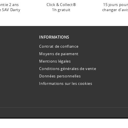
ntie 2 ans
Click & Collect®
15 jours pou
e SAV Darty
1h gratuit
changer d'avi
INFORMATIONS
Contrat de confiance
Moyens de paiement
Mentions légales
Conditions générales de vente
Données personnelles
Informations sur les cookies
INSCRIVEZ-VOUS À NOS NEWSLETTERS !
s offres et promos avant tout le monde. Des conseils et idées pour toutes vos envi