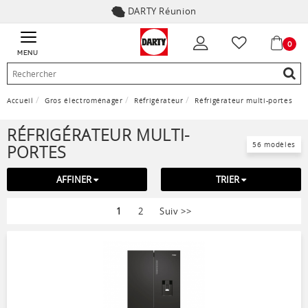
DARTY Réunion
0
MENU
Accueil
Gros électroménager
Réfrigérateur
Réfrigérateur multi-portes
RÉFRIGÉRATEUR MULTI-
56 modèles
PORTES
AFFINER
TRIER
1
2
Suiv
>>