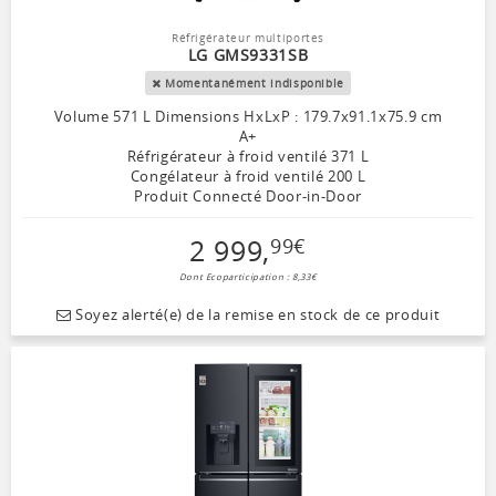
Réfrigérateur multiportes
LG GMS9331SB
Momentanément indisponible
Volume 571 L Dimensions HxLxP : 179.7x91.1x75.9 cm
A+
Réfrigérateur à froid ventilé 371 L
Congélateur à froid ventilé 200 L
Produit Connecté Door-in-Door
2 999
,
99
€
Dont Ecoparticipation : 8,33€
Soyez alerté(e) de la remise en stock de ce produit