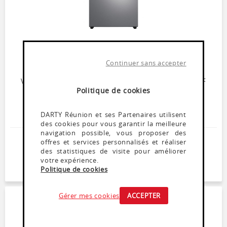
Réfrigérateur multiportes
SAMSUNG RF23R62E3S9
Continuer sans accepter
Momentanément indisponible
Volume 630L - Dimensions 177.4x90.8x71.2 cm - Classe F
- 41dB
Politique de cookies
Réfrigérateur 426L
Congélateur Froid ventilé 204L
DARTY Réunion et ses Partenaires utilisent
Distributeur d’eau, glaçons et glace pilée
des cookies pour vous garantir la meilleure
navigation possible, vous proposer des
2 299
,
99
€
offres et services personnalisés et réaliser
des statistiques de visite pour améliorer
Dont Ecoparticipation : 9,04€
votre expérience.
Politique de cookies
Soyez alerté(e) de la remise en stock de ce produit
Gérer mes cookies
ACCEPTER