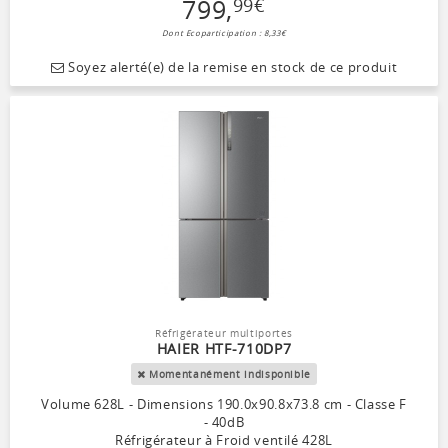
799
,
99
€
Dont Ecoparticipation : 8,33€
Soyez alerté(e) de la remise en stock de ce produit
Réfrigérateur multiportes
HAIER HTF-710DP7
Momentanément indisponible
Volume 628L - Dimensions 190.0x90.8x73.8 cm - Classe F
- 40dB
Réfrigérateur à Froid ventilé 428L