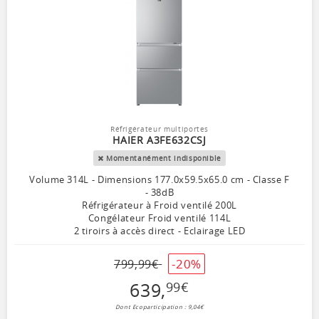
Réfrigérateur multiportes
HAIER A3FE632CSJ
Momentanément indisponible
Volume 314L - Dimensions 177.0x59.5x65.0 cm - Classe F
- 38dB
Réfrigérateur à Froid ventilé 200L
Congélateur Froid ventilé 114L
2 tiroirs à accès direct - Eclairage LED
-20%
799
,
99
€
639
,
99
€
Dont Ecoparticipation : 9,04€