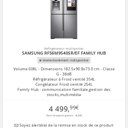
Réfrigérateur multiportes
SAMSUNG RF56M9540SR/EF FAMILY HUB
Momentanément indisponible
Volume 608L - Dimensions 182.5x90.8x73.0 cm - Classe
G - 38dB
Réfrigérateur à Froid ventilé 354L
Congélateur Froid ventilé 254L
Family Hub : communication familiale,gestion des
stocks,multimédia
4 499
,
99
€
Dont Ecoparticipation : 8,33€
Soyez alerté(e) de la remise en stock de ce produit