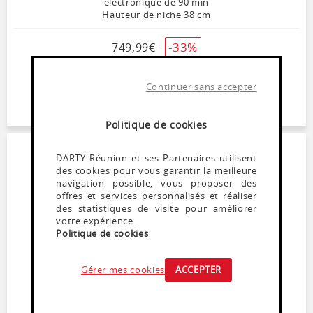
électronique de 90 min
Hauteur de niche 38 cm
-33%
749
,
99
€
499
€
Continuer sans accepter
Dont Ecoparticipation : 2,71€
Soyez alerté(e) de la remise en stock de ce produit
Politique de cookies
DARTY Réunion et ses Partenaires utilisent
des cookies pour vous garantir la meilleure
navigation possible, vous proposer des
offres et services personnalisés et réaliser
des statistiques de visite pour améliorer
votre expérience.
Politique de cookies
Gérer mes cookies
ACCEPTER
Micro-ondes encastrable
SAUTER SMS4320X