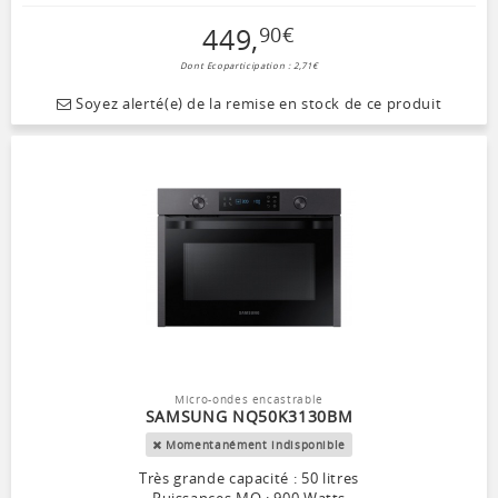
449
,
90
€
Dont Ecoparticipation : 2,71€
Soyez alerté(e) de la remise en stock de ce produit
Micro-ondes encastrable
SAMSUNG NQ50K3130BM
Momentanément indisponible
Très grande capacité : 50 litres
Puissances MO : 900 Watts