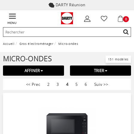
DARTY Réunion
0
MENU
Accueil
Gros électroménager
Micro-ondes
MICRO-ONDES
151 modèles
AFFINER
TRIER
<<
Prec
2
3
4
5
6
Suiv
>>