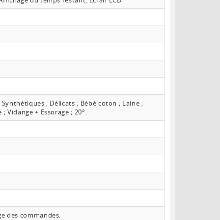
 Affichage du temps restant, Ecran LCD
 Synthétiques ; Délicats ; Bébé coton ; Laine ;
 ; Vidange + Essorage ; 20°.
lage des commandes.