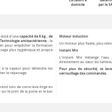
Livraison à
Garanti
domicile
par le S
 doté d'une
capacité de 6 kg
,
de
Moteur induction
Technologie antibactérienne
: le
Un moteur plus fiable, plus sil
rien pour empêcher la formation
avage plus hygiénique et propre
Instant Mix
L'instant Mix mélange l'eau à
directement au cœur du tambour
 à la vapeur pour détendre les
Pour plus de sécurité, ce lave
iter le repassage.
verrouillage des commandes.
rend soin de votre lave-linge en
ur le joint de la porte et le bac