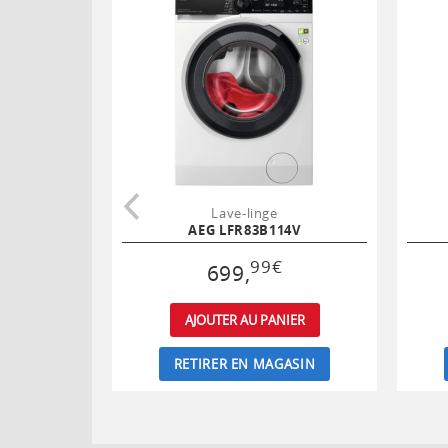
Lave-linge
AEG LFR83B114V
99
€
699
,
AJOUTER AU PANIER
RETIRER EN MAGASIN