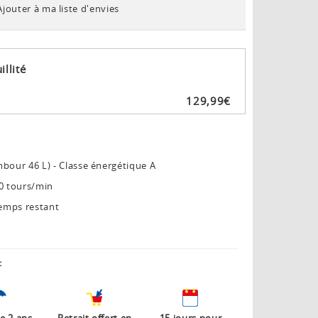
Ajouter à ma liste d'envies
illité
129
,
99
€
bour 46 L) - Classe énergétique A
00 tours/min
temps restant
: