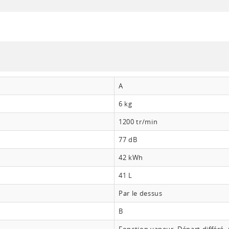
A
6 kg
1200 tr/min
77 dB
42 kWh
41 L
Par le dessus
B