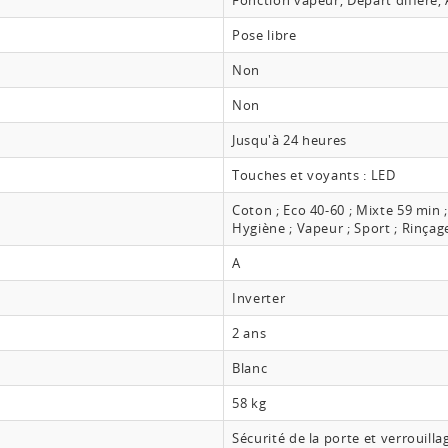
Fonction vapeur, Départ différé,
Pose libre
Non
Non
Jusqu'à 24 heures
Touches et voyants : LED
Coton ; Eco 40-60 ; Mixte 59 min ;
Hygiène ; Vapeur ; Sport ; Rinçage
A
Inverter
2 ans
Blanc
58 kg
Sécurité de la porte et verrouil