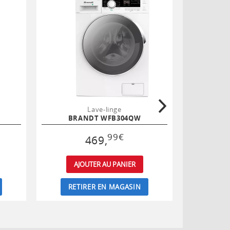
Lave-linge
BRANDT WFB304QW
BRA
99
€
469
,
AJOUTER AU PANIER
AJ
RETIRER EN MAGASIN
RET