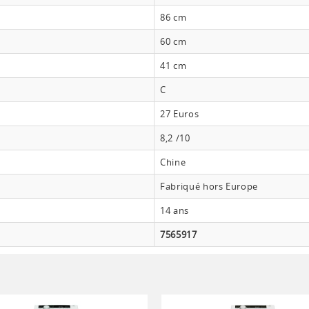
86 cm
60 cm
41 cm
C
27 Euros
8,2 /10
Chine
Fabriqué hors Europe
14 ans
7565917