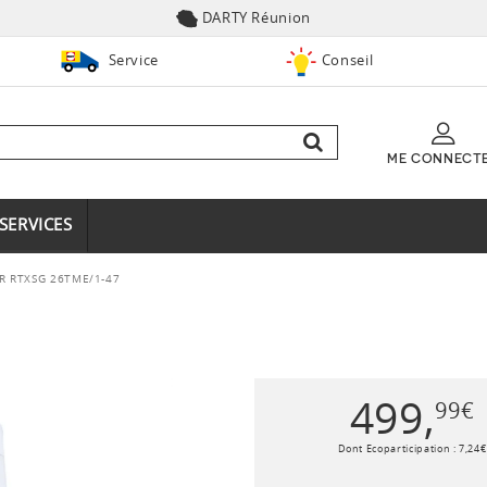
DARTY Réunion
Service
Conseil
ME CONNECT
SERVICES
R RTXSG 26TME/1-47
499
,
99
€
Dont Ecoparticipation :
7
,
24
€