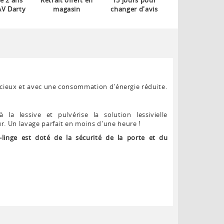
e 2 ans
Retrait offert en
15 jours pour
AV Darty
magasin
changer d'avis
encieux et avec une consommation d'énergie réduite.
 la lessive et pulvérise la solution lessivielle
. Un lavage parfait en moins d'une heure !
-linge est doté de la sécurité de la porte et du