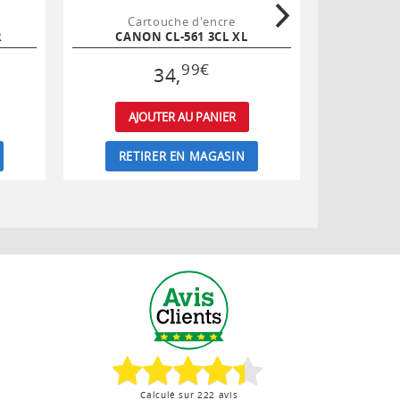
Cartouche d'encre
Ca
R
CANON CL-561 3CL XL
C
99
€
34
,
AJOUTER AU PANIER
AJ
RETIRER EN MAGASIN
RET
Calculé sur 222 avis