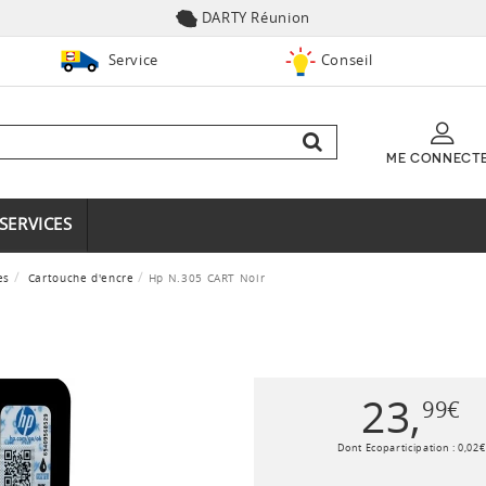
DARTY Réunion
Service
Conseil
ME CONNECT
SERVICES
es
Cartouche d'encre
Hp N.305 CART Noir
23
,
99
€
Dont Ecoparticipation :
0
,
02
€