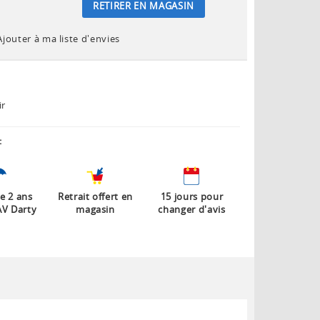
RETIRER EN MAGASIN
Ajouter à ma liste d'envies
ir
:
e 2 ans
Retrait offert en
15 jours pour
AV Darty
magasin
changer d'avis