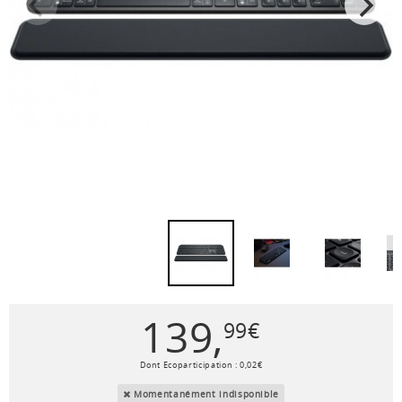
139
,
99
€
Dont Ecoparticipation :
0
,
02
€
Momentanément indisponible