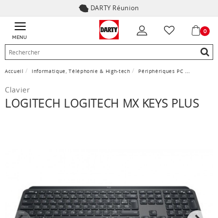
DARTY Réunion
0
MENU
Accueil
Informatique, Téléphonie & High-tech
Périphériques PC
Clavier
Clavier
LOGITECH LOGITECH MX KEYS PLUS