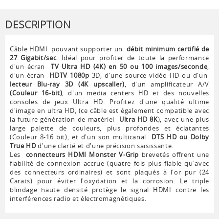
DESCRIPTION
Câble HDMI pouvant supporter un
débit minimum certifié de
27 Gigabit/sec
. Idéal pour profiter de toute la performance
d'un écran
TV Ultra HD (4K) en 50 ou 100 images/seconde
,
d'un écran
HDTV 1080p
3D, d'une source vidéo HD ou d'un
lecteur Blu-ray 3D (4K upscaller)
, d'un amplificateur A/V
(Couleur 16-bit)
, d'un media centers HD et des nouvelles
consoles de jeux Ultra HD. Profitez d'une qualité ultime
d'image en ultra HD, (ce câble est également compatible avec
la future génération de matériel
Ultra HD 8K
), avec une plus
large palette de couleurs, plus profondes et éclatantes
(Couleur 8-16 bit), et d'un son multicanal
DTS HD ou Dolby
True HD
d'une clarté et d'une précision saisissante.
Les
connecteurs HDMI Monster V-Grip
brevetés offrent une
fiabilité de connexion accrue (quatre fois plus fiable qu'avec
des connecteurs ordinaires) et sont plaqués à l'or pur (24
Carats) pour éviter l'oxydation et la corrosion. Le triple
blindage haute densité protège le signal HDMI contre les
interférences radio et électromagnétiques.