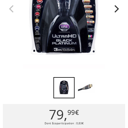
79
,
99
€
Dont Ecoparticipation :
0
,
83
€