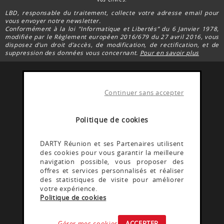
LBD, responsable du traitement, collecte votre adresse email pour
vous envoyer notre newsletter.
Conformément à la loi "Informatique et Libertés” du 6 Janvier 1978,
modifiée par le Règlement européen 2016/679 du 27 avril 2016, vous
disposez d’un droit d’accès, de modification, de rectification, et de
suppression des données vous concernant.
Pour en savoir plus
Continuer sans accepter
FACEBOOK DARTY
Rejoignez la communauté Darty Réunion
Politique de cookies
INSTAGRAM DARTY
DARTY Réunion et ses Partenaires utilisent
des cookies pour vous garantir la meilleure
Découvrez les coulisses @Dartyreunion
navigation possible, vous proposer des
offres et services personnalisés et réaliser
des statistiques de visite pour améliorer
YOUTUBE DARTY
votre expérience.
Politique de cookies
Rejoignez la communauté Darty reunion
Gérer mes cookies
ACCEPTER