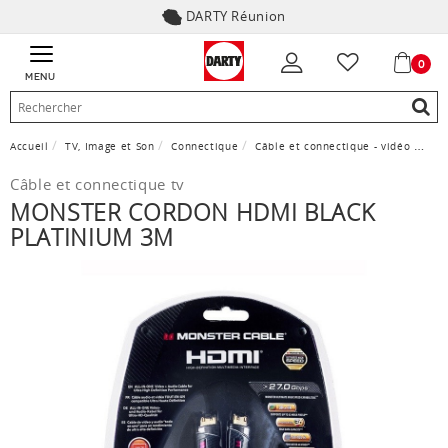
DARTY Réunion
0
MENU
Accueil
TV, Image et Son
Connectique
Câble et connectique - vidéo
Mons
Câble et connectique tv
MONSTER CORDON HDMI BLACK
PLATINIUM 3M