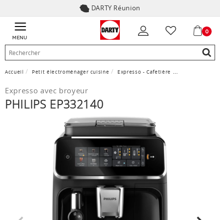
DARTY Réunion
0
MENU
Accueil
Petit électroménager cuisine
Expresso - Cafetière
Expresso avec 
Expresso avec broyeur
PHILIPS EP332140