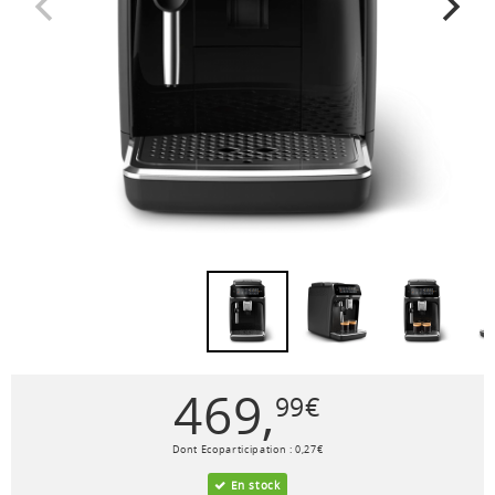
469
,
99
€
Dont Ecoparticipation :
0
,
27
€
En stock