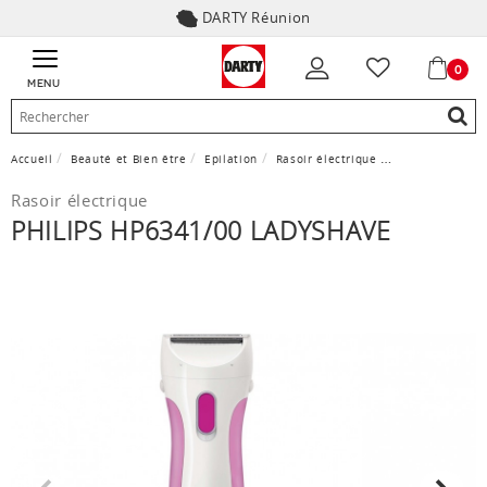
DARTY Réunion
0
MENU
Accueil
Beauté et Bien être
Epilation
Rasoir électrique
Philips HP6341
Rasoir électrique
PHILIPS HP6341/00 LADYSHAVE