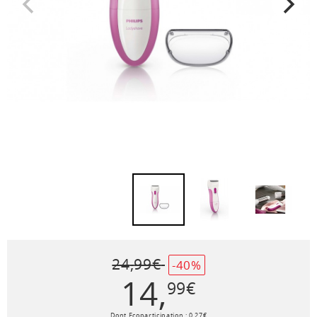
24
,
99
€
-40%
14
,
99
€
Dont Ecoparticipation :
0
,
27
€