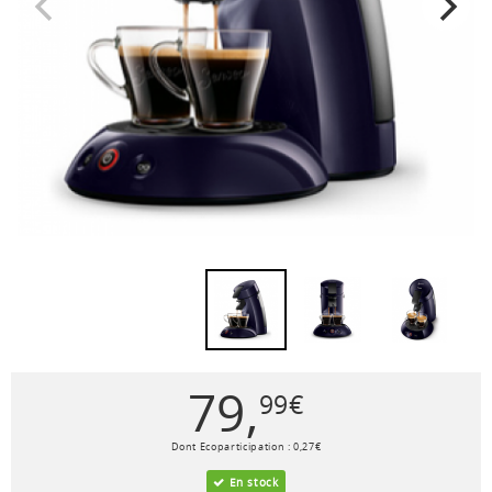
79
,
99
€
Dont Ecoparticipation :
0
,
27
€
En stock