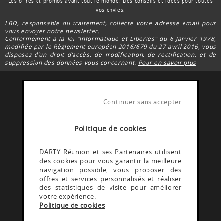
Les offres et promos avant tout le monde. Des conseils et idées pour toutes
vos envies.
LBD, responsable du traitement, collecte votre adresse email pour
vous envoyer notre newsletter.
Conformément à la loi "Informatique et Libertés” du 6 Janvier 1978,
modifiée par le Règlement européen 2016/679 du 27 avril 2016, vous
disposez d’un droit d’accès, de modification, de rectification, et de
suppression des données vous concernant.
Pour en savoir plus
Continuer sans accepter
FACEBOOK DARTY
Rejoignez la communauté Darty Réunion
Politique de cookies
INSTAGRAM DARTY
DARTY Réunion et ses Partenaires utilisent
des cookies pour vous garantir la meilleure
Découvrez les coulisses @Dartyreunion
navigation possible, vous proposer des
offres et services personnalisés et réaliser
des statistiques de visite pour améliorer
YOUTUBE DARTY
votre expérience.
Politique de cookies
Rejoignez la communauté Darty reunion