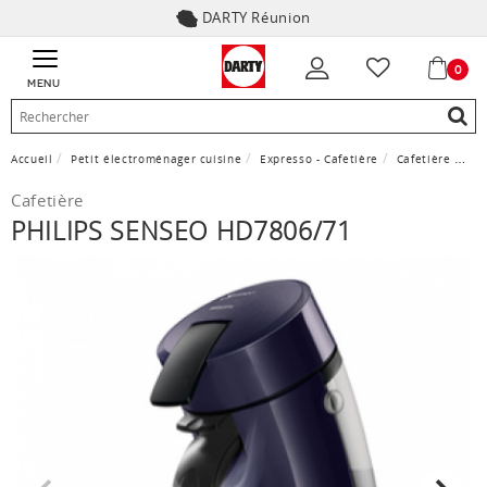
DARTY Réunion
0
MENU
Accueil
Petit électroménager cuisine
Expresso - Cafetière
Cafetière
PHI
Cafetière
PHILIPS SENSEO HD7806/71