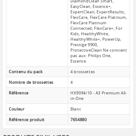
DiamondClean Smart,
EasyClean, Essence+,
ExpertClean, ExpertResults,
FlexCare, FlexCare Platinum,
FlexCare Platinum
Connected, FlexCare+, For
Kids, HealthyWhite,
HealthyWhite+, PowerUp,
Prestige 9900,
ProtectiveClean Ne convient
pas aux: Philips One,
Essence
Contenu du pack
4 brossettes
Nombre de brossettes
4
Référence
HX9094/10 - A3 Premium All-
in-One
Couleur
Blanc
Référence produit
7654880