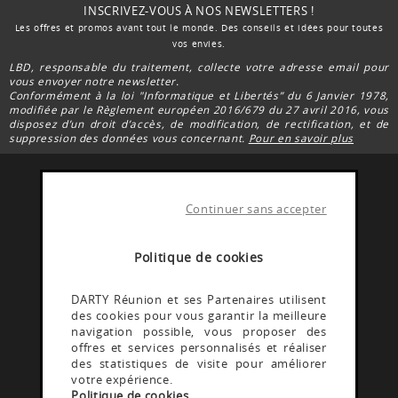
INSCRIVEZ-VOUS À NOS NEWSLETTERS !
Les offres et promos avant tout le monde. Des conseils et idées pour toutes
vos envies.
LBD, responsable du traitement, collecte votre adresse email pour
vous envoyer notre newsletter.
Conformément à la loi "Informatique et Libertés” du 6 Janvier 1978,
modifiée par le Règlement européen 2016/679 du 27 avril 2016, vous
disposez d’un droit d’accès, de modification, de rectification, et de
suppression des données vous concernant.
Pour en savoir plus
Continuer sans accepter
FACEBOOK DARTY
Rejoignez la communauté Darty Réunion
Politique de cookies
INSTAGRAM DARTY
DARTY Réunion et ses Partenaires utilisent
des cookies pour vous garantir la meilleure
Découvrez les coulisses @Dartyreunion
navigation possible, vous proposer des
offres et services personnalisés et réaliser
des statistiques de visite pour améliorer
YOUTUBE DARTY
votre expérience.
Politique de cookies