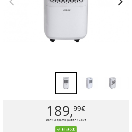
189
,
99
€
Dont Ecoparticipation :
0
,
83
€
En stock