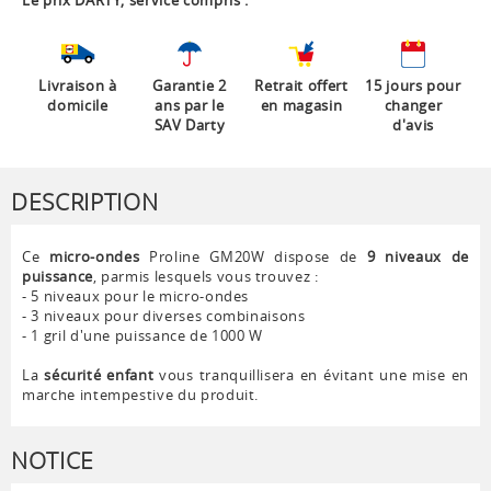
Le prix DARTY, service compris :
Livraison à
Garantie 2
Retrait offert
15 jours pour
domicile
ans par le
en magasin
changer
SAV Darty
d'avis
DESCRIPTION
Ce
micro-ondes
Proline GM20W dispose de
9 niveaux de
puissance
, parmis lesquels vous trouvez :
- 5 niveaux pour le micro-ondes
- 3 niveaux pour diverses combinaisons
- 1 gril d'une puissance de 1000 W
La
sécurité enfant
vous tranquillisera en évitant une mise en
marche intempestive du produit.
NOTICE