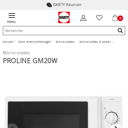
DARTY Réunion
0
MENU
Accueil
Gros électroménager
Micro-ondes
Micro-ondes à poser
Proline
Micro-ondes
PROLINE GM20W