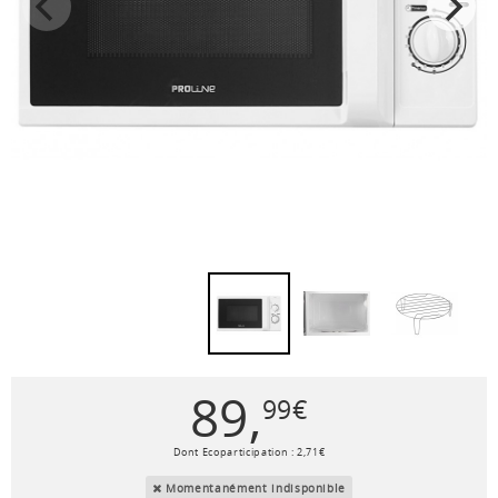
89
,
99
€
Dont Ecoparticipation :
2
,
71
€
Momentanément indisponible