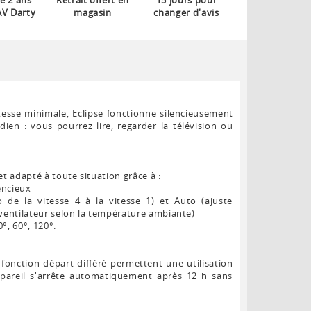
e 2 ans
Retrait offert en
15 jours pour
AV Darty
magasin
changer d'avis
tesse minimale, Eclipse fonctionne silencieusement
ien : vous pourrez lire, regarder la télévision ou
t adapté à toute situation grâce à :
lencieux
 de la vitesse 4 à la vitesse 1) et Auto (ajuste
ventilateur selon la température ambiante)
0°, 60°, 120°.
fonction départ différé permettent une utilisation
ppareil s'arrête automatiquement après 12 h sans