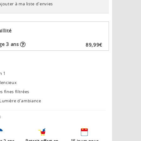
Ajouter à ma liste d'envies
illité
ge 3 ans
89
,
99
€
n 1
ilencieux
 fines filtrées
Lumière d'ambiance
: