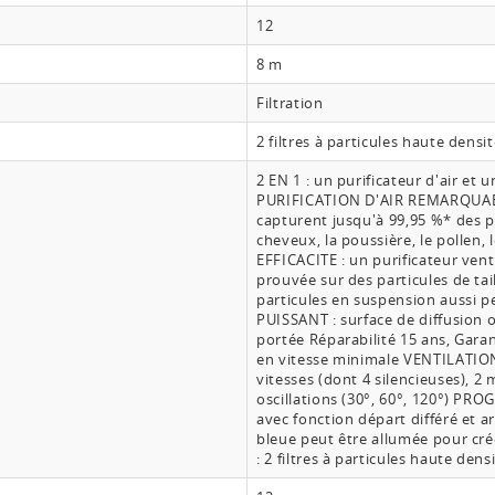
12
8 m
Filtration
2 filtres à particules haute den
2 EN 1 : un purificateur d'air et
PURIFICATION D'AIR REMARQUABLE 
capturent jusqu'à 99,95 %* des pa
cheveux, la poussière, le pollen, 
EFFICACITE : un purificateur venti
prouvée sur des particules de tail
particules en suspension aussi p
PUISSANT : surface de diffusion 
portée Réparabilité 15 ans, Gara
en vitesse minimale VENTILATIO
vitesses (dont 4 silencieuses), 2
oscillations (30°, 60°, 120°) P
avec fonction départ différé et
bleue peut être allumée pour c
: 2 filtres à particules haute d