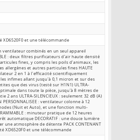
sité XD6520F0 et une télécommande
 un ventilateur combinés en un seul appareil
: deux filtres purificateurs d'air haute densité
rticules fines, y compris les poils d'animaux, les
les allergènes et autres particules fines HAUTE
lateur 2 en 1 à l'efficacité scientifiquement
les infimes allant jusqu'à 0,1 micron et sur des
etites que des virus (testé sur H1N1) ULTRA-
optimale dans toute la pièce, jusqu'à 8 mètres de
ntie 2 ans ULTRA-SILENCIEUX : seulement 32 dB (A)
N PERSONNALISEE : ventilateur colonne à 12
 modes (Nuit et Auto), et une fonction multi-
ROGRAMMABLE : minuteur pratique de 12 heures
 arrêt automatique DECORATIF : une douce lumière
réer une atmosphère de détente PACK CONTENANT
ensité XD6520F0 et une télécommande