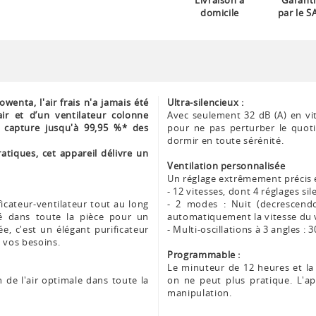
Livraison à
Garanti
domicile
par le S
owenta, l'air frais n'a jamais été
Ultra-silencieux :
air et d’un ventilateur colonne
Avec seulement 32 dB (A) en vi
ui capture jusqu'à 99,95 %* des
pour ne pas perturber le quotid
dormir en toute sérénité.
atiques, cet appareil délivre un
Ventilation personnalisée
Un réglage extrêmement précis e
- 12 vitesses, dont 4 réglages si
icateur-ventilateur tout au long
- 2 modes : Nuit (decrescendo
fié dans toute la pièce pour un
automatiquement la vitesse du 
ée, c'est un élégant purificateur
- Multi-oscillations à 3 angles : 3
n vos besoins.
Programmable :
Le minuteur de 12 heures et la 
n de l'air optimale dans toute la
on ne peut plus pratique. L'a
manipulation.