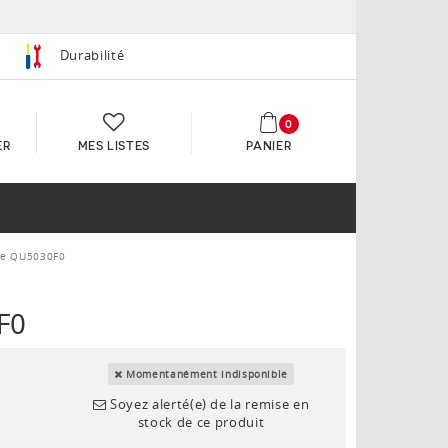
Durabilité
0
ER
MES LISTES
PANIER
pse QU5030F0
F0
Momentanément indisponible
Soyez alerté(e) de la remise en
stock de ce produit