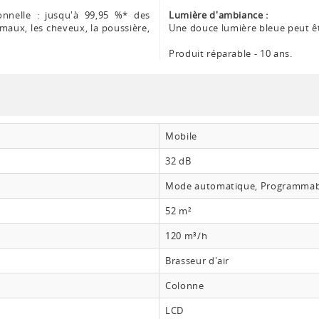
ionnelle : jusqu'à 99,95 %* des
Lumière d'ambiance :
imaux, les cheveux, la poussière,
Une douce lumière bleue peut ê
Produit réparable - 10 ans.
Mobile
32 dB
Mode automatique, Programmable
52 m²
120 m³/h
Brasseur d'air
Colonne
LCD