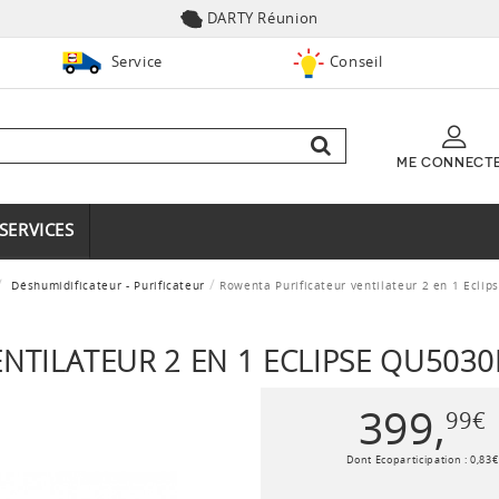
DARTY Réunion
Service
Conseil
ME CONNECT
SERVICES
Déshumidificateur - Purificateur
Rowenta Purificateur ventilateur 2 en 1 Ecli
NTILATEUR 2 EN 1 ECLIPSE QU5030
399
,
99
€
Dont Ecoparticipation :
0
,
83
€