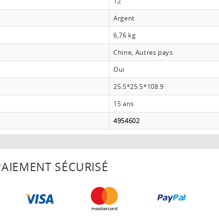
12
Argent
6,76 kg
Chine, Autres pays
Oui
25.5*25.5*108.9
15 ans
4954602
AIEMENT SÉCURISÉ