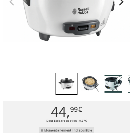
44
,
99
€
Dont Ecoparticipation :
0
,
27
€
Momentanément indisponible