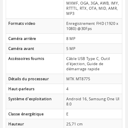
MXMF, OGA, 3GA, AWB, IMY,
RTTTL, RTX, OTA, MID, AMR,
MP3
Formats video
Enregistrement FHD (1920 x
1080) @30Fps
Caméra arrière
8 MP
Caméra avant
5 MP
Accéssoires fournis
Câble USB Type C, Outil
d'éjection, Guide de
démarrage rapide
Détails du processeur
MTK MT8775
Haut-parleurs
4
Système d'exploitation
Android 16, Samsung One UI
8.0
Classe énergétique
E
Hauteur
25,71 cm