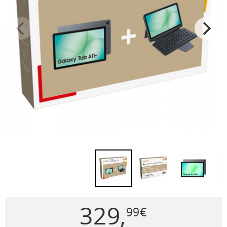
329
,
99
€