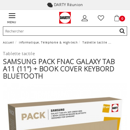
DARTY Réunion
0
MENU
Accueil
Informatique, Téléphonie & High-tech
Tablette tactile
SAMSUNG PA
Tablette tactile
SAMSUNG PACK FNAC GALAXY TAB
A11 (11") + BOOK COVER KEYBORD
BLUETOOTH