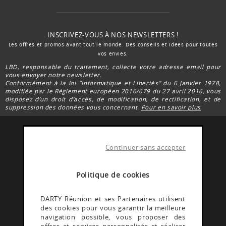
INSCRIVEZ-VOUS À NOS NEWSLETTERS !
Les offres et promos avant tout le monde. Des conseils et idées pour toutes
vos envies.
LBD, responsable du traitement, collecte votre adresse email pour
vous envoyer notre newsletter.
Conformément à la loi "Informatique et Libertés” du 6 Janvier 1978,
modifiée par le Règlement européen 2016/679 du 27 avril 2016, vous
disposez d’un droit d’accès, de modification, de rectification, et de
suppression des données vous concernant.
Pour en savoir plus
Continuer sans accepter
FACEBOOK DARTY
Rejoignez la communauté Darty Réunion
Politique de cookies
INSTAGRAM DARTY
DARTY Réunion et ses Partenaires utilisent
des cookies pour vous garantir la meilleure
Découvrez les coulisses @Dartyreunion
navigation possible, vous proposer des
offres et services personnalisés et réaliser