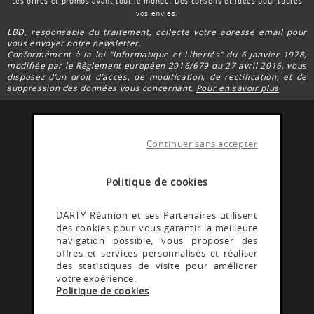
Les offres et promos avant tout le monde. Des conseils et idées pour toutes
vos envies.
LBD, responsable du traitement, collecte votre adresse email pour
vous envoyer notre newsletter.
Conformément à la loi "Informatique et Libertés” du 6 Janvier 1978,
modifiée par le Règlement européen 2016/679 du 27 avril 2016, vous
disposez d’un droit d’accès, de modification, de rectification, et de
suppression des données vous concernant.
Pour en savoir plus
Continuer sans accepter
FACEBOOK DARTY
Rejoignez la communauté Darty Réunion
Politique de cookies
INSTAGRAM DARTY
DARTY Réunion et ses Partenaires utilisent
des cookies pour vous garantir la meilleure
Découvrez les coulisses @Dartyreunion
navigation possible, vous proposer des
offres et services personnalisés et réaliser
des statistiques de visite pour améliorer
YOUTUBE DARTY
votre expérience.
Politique de cookies
Rejoignez la communauté Darty reunion