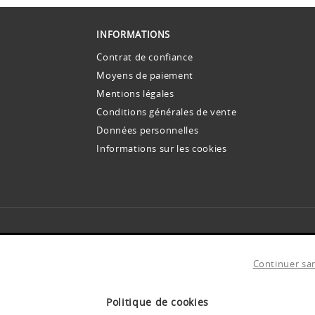
INFORMATIONS
Contrat de confiance
Moyens de paiement
Mentions légales
Conditions générales de vente
Données personnelles
Informations sur les cookies
INSCRIVEZ-VOUS À NOS NEWSLETTERS !
s offres et promos avant tout le monde. Des conseils et idées pour toutes vos envi
Continuer sa
 email pour vous envoyer notre newsletter.
anvier 1978, modifiée par le Règlement européen 2016/679 du 27 avril 201
ernant.
Pour en savoir plus
Politique de cookies