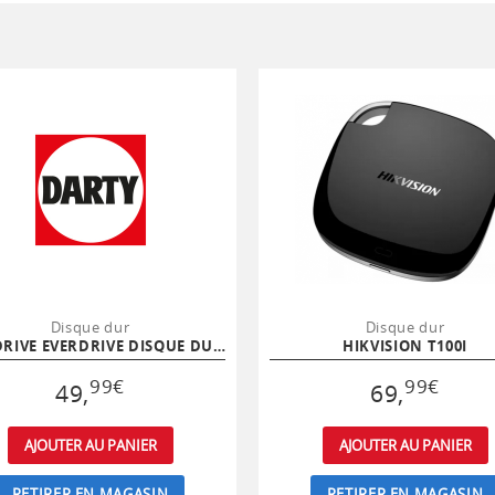
Disque dur
Disque dur
EVERDRIVE EVERDRIVE DISQUE DUR EXTERNE 500GO USB 3.0
HIKVISION T100I
99
€
99
€
49
,
69
,
AJOUTER AU PANIER
AJOUTER AU PANIER
RETIRER EN MAGASIN
RETIRER EN MAGASIN