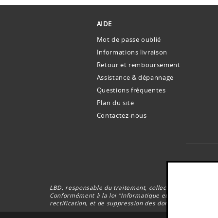
AIDE
Mot de passe oublié
Informations livraison
Retour et remboursement
Assistance & dépannage
Questions fréquentes
Plan du site
Contactez-nous
Le
LBD, responsable du traitement, collecte votre adresse
Conformément à la loi "Informatique et Libertés” du 6 J
rectification, et de suppression des données vous conc