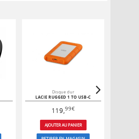
Disque dur
LACIE RUGGED 1 TO USB-C
LE
99
€
119
,
AJOUTER AU PANIER
AJ
RETIRER EN MAGASIN
RET