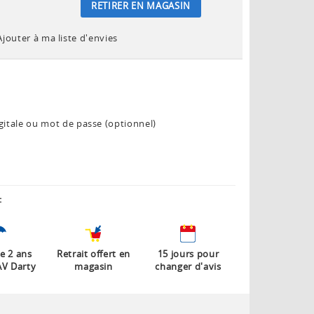
RETIRER EN MAGASIN
Ajouter à ma liste d'envies
gitale ou mot de passe (optionnel)
:
e 2 ans
Retrait offert en
15 jours pour
AV Darty
magasin
changer d'avis