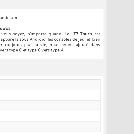
luminium.
ndows
e vous soyez, n’importe quand. Le
T7 Touch
est
 appareils sous Android, les consoles de jeu, et bien
ter toujours plus la vie, nous avons ajouté dans
vers type C et type C vers type A.