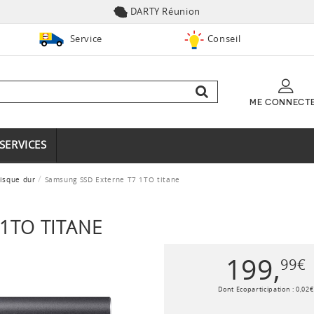
DARTY Réunion
Service
Conseil
ME CONNECT
SERVICES
isque dur
Samsung SSD Externe T7 1TO titane
1TO TITANE
199
,
99
€
Dont Ecoparticipation :
0
,
02
€