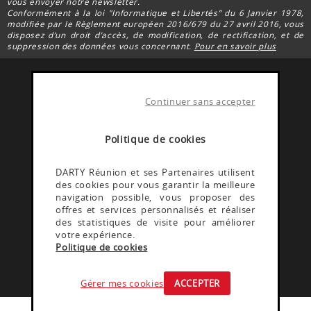
vous envoyer notre newsletter.
Conformément à la loi "Informatique et Libertés” du 6 Janvier 1978,
modifiée par le Règlement européen 2016/679 du 27 avril 2016, vous
disposez d’un droit d’accès, de modification, de rectification, et de
suppression des données vous concernant.
Pour en savoir plus
Continuer sans accepter
FACEBOOK DARTY
Rejoignez la communauté Darty Réunion
Politique de cookies
INSTAGRAM DARTY
DARTY Réunion et ses Partenaires utilisent
des cookies pour vous garantir la meilleure
Découvrez les coulisses @Dartyreunion
navigation possible, vous proposer des
offres et services personnalisés et réaliser
des statistiques de visite pour améliorer
YOUTUBE DARTY
votre expérience.
Politique de cookies
Rejoignez la communauté Darty reunion
Gérer mes cookies
ACCEPTER