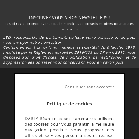
INSCRIVEZ-VOUS À NOS NEWSLETTERS !
Les offres et promos avant tout le monde. Des conseils et idées pour toutes
vos envies.
LBD, responsable du traitement, collecte votre adresse email pour
vous envoyer notre newsletter.
Conformément à la loi "Informatique et Libertés” du 6 Janvier 1978,
modifiée par le Règlement européen 2016/679 du 27 avril 2016, vous
disposez d’un droit d’accès, de modification, de rectification, et de
suppression des données vous concernant.
Pour en savoir plus
Continuer sans accepter
FACEBOOK DARTY
Rejoignez la communauté Darty Réunion
Politique de cookies
INSTAGRAM DARTY
DARTY Réunion et ses Partenaires utilisent
des cookies pour vous garantir la meilleure
Découvrez les coulisses @Dartyreunion
navigation possible, vous proposer des
offres et services personnalisés et réaliser