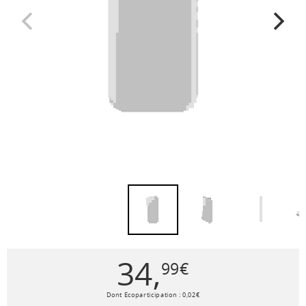
34
,
99
€
Dont Ecoparticipation :
0
,
02
€