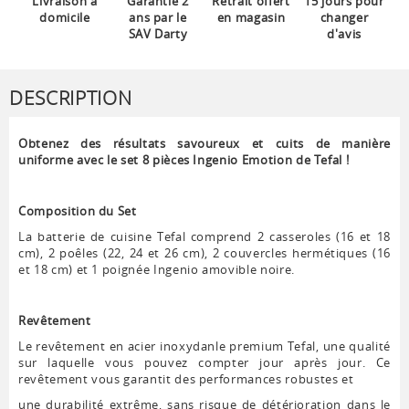
Livraison à
Garantie 2
Retrait offert
15 jours pour
domicile
ans par le
en magasin
changer
SAV Darty
d'avis
DESCRIPTION
Obtenez des résultats savoureux et cuits de manière
uniforme avec le set 8 pièces Ingenio Emotion de Tefal !
Composition du Set
La batterie de cuisine Tefal comprend 2 casseroles (16 et 18
cm), 2 poêles (22, 24 et 26 cm), 2 couvercles hermétiques (16
et 18 cm) et 1 poignée Ingenio amovible noire.
Revêtement
Le revêtement en acier inoxydanle premium Tefal, une qualité
sur laquelle vous pouvez compter jour après jour. Ce
revêtement vous garantit des performances robustes et
une durabilité extrême, sans risque de détérioration dans le