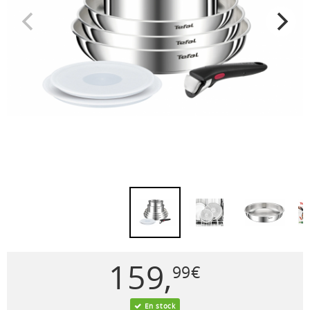
159
,
99
€
En stock