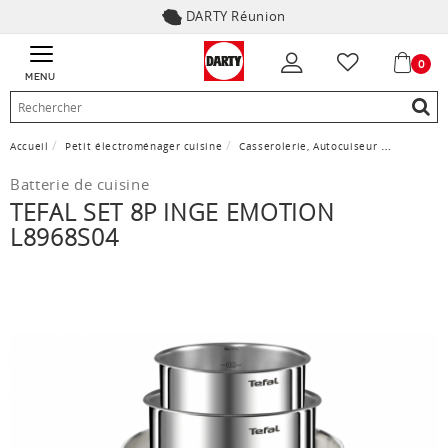
DARTY Réunion
0
MENU
Accueil
Petit électroménager cuisine
Casserolerie, Autocuiseur
Batterie 
Batterie de cuisine
TEFAL SET 8P INGE EMOTION
L8968S04