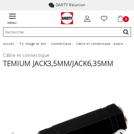
DARTY Réunion
0
MENU
Accueil
TV, Image et Son
Connectique
Câble et connectique - audio
Tem
Câble et connectique
TEMIUM JACK3,5MM/JACK6,35MM