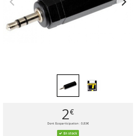
2
€
Dont Ecoparticipation :
0
,
83
€
En stock