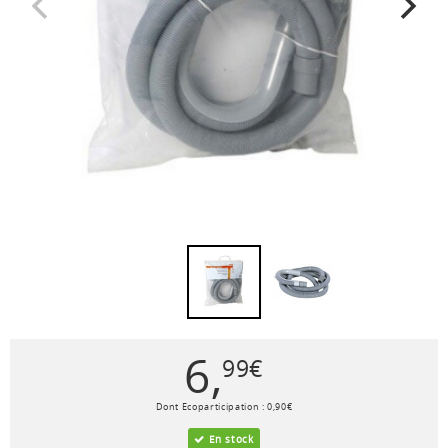
6
,
99
€
Dont Ecoparticipation :
0
,
90
€
En stock