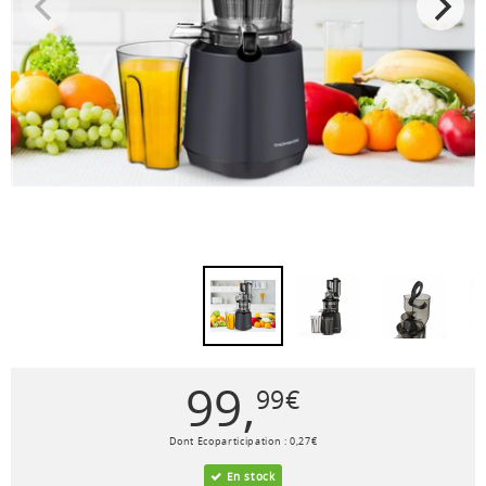
99
,
99
€
Dont Ecoparticipation :
0
,
27
€
En stock